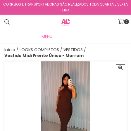
CORREIOS E TRANSPORTADORAS SÃO REALIZADOS TODA QUARTA E SEXTA
FEIRA.
0
MENU
PRODUTOS
Início
/
LOOKS COMPLETOS
/
VESTIDOS
/
Vestido Mídi Frente Única - Marrom