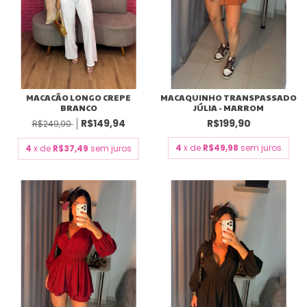
MACACÃO LONGO CREPE
MACAQUINHO TRANSPASSADO
BRANCO
JÚLIA - MARROM
R$149,94
R$199,90
R$249,90
4
x de
R$49,98
sem juros
4
x de
R$37,49
sem juros