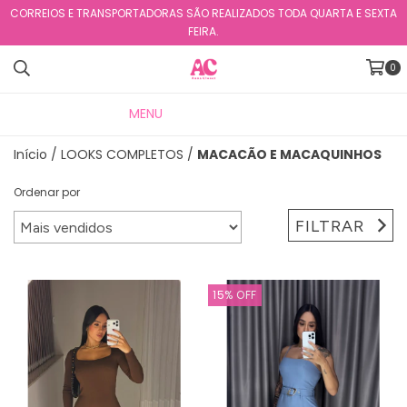
CORREIOS E TRANSPORTADORAS SÃO REALIZADOS TODA QUARTA E SEXTA
FEIRA.
0
MENU
PRODUTOS
Início
/
LOOKS COMPLETOS
/
MACACÃO E MACAQUINHOS
Ordenar por
FILTRAR
15
%
OFF