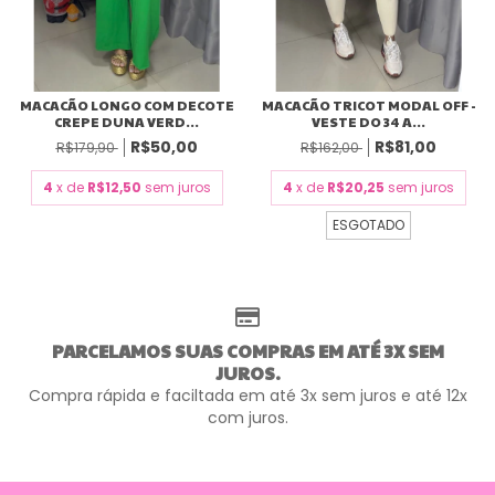
MACACÃO LONGO COM DECOTE
MACACÃO TRICOT MODAL OFF -
CREPE DUNA VERD...
VESTE DO 34 A...
R$50,00
R$81,00
R$179,90
R$162,00
4
x de
R$12,50
sem juros
4
x de
R$20,25
sem juros
ESGOTADO
PARCELAMOS SUAS COMPRAS EM ATÉ 3X SEM
JUROS.
Compra rápida e faciltada em até 3x sem juros e até 12x
com juros.