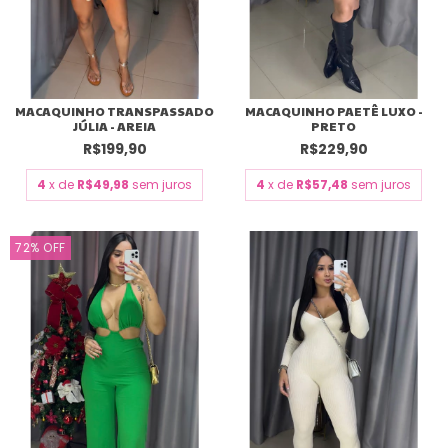
MACAQUINHO TRANSPASSADO
MACAQUINHO PAETÊ LUXO -
JÚLIA - AREIA
PRETO
R$199,90
R$229,90
4
x de
R$49,98
sem juros
4
x de
R$57,48
sem juros
72
%
OFF