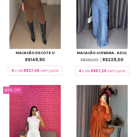
MACACÃO DECOTE U
MACACÃO GIOVANA - AZUL
R$149,90
R$229,00
R$269,90
4
x de
R$37,48
sem juros
4
x de
R$57,25
sem juros
40
%
OFF