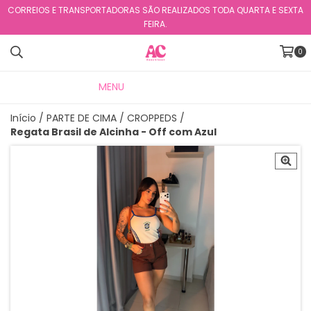
CORREIOS E TRANSPORTADORAS SÃO REALIZADOS TODA QUARTA E SEXTA
FEIRA.
0
MENU
PRODUTOS
Início
/
PARTE DE CIMA
/
CROPPEDS
/
Regata Brasil de Alcinha - Off com Azul