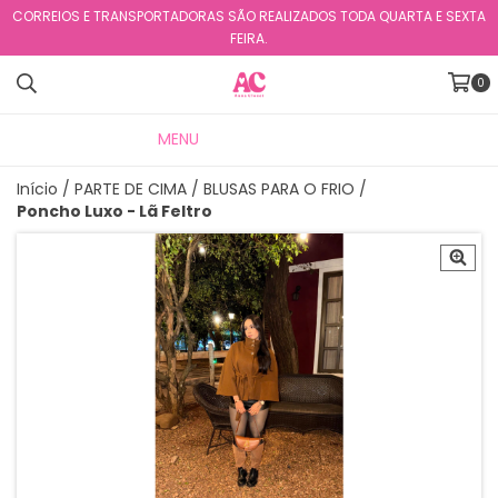
CORREIOS E TRANSPORTADORAS SÃO REALIZADOS TODA QUARTA E SEXTA
FEIRA.
0
MENU
PRODUTOS
Início
/
PARTE DE CIMA
/
BLUSAS PARA O FRIO
/
Poncho Luxo - Lã Feltro