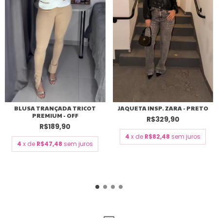
BLUSA TRANÇADA TRICOT
JAQUETA INSP. ZARA - PRETO
PREMIUM - OFF
R$329,90
R$189,90
4
x de
R$82,48
sem juros
4
x de
R$47,48
sem juros